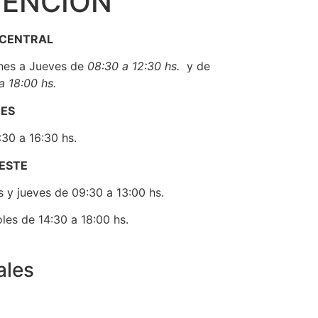
TENCIÓN
‣ UNICEF
‣ FLACSO
‣ CLACSO
 CENTRAL
‣ UNCUYO
nes a Jueves de
08:30 a 12:3
0 hs.
y de
‣ FAAPSS
a 18:00 hs.
‣ IFSW
NES
30 a 16:30 hs.
 ESTE
 y jueves de 09:30 a 13:00 hs.
les de 14:30 a 18:00 hs.
ales