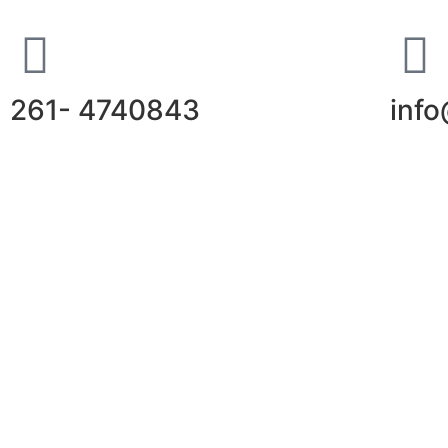
261- 4740843
inf