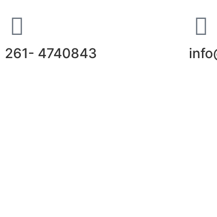
261- 4740843
inf