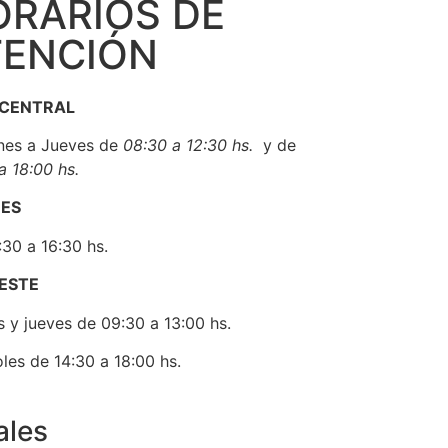
ORARIOS DE
‣ INADI
TENCIÓN
‣ UNICEF
‣ FLACSO
‣ CLACSO
 CENTRAL
‣ UNCUYO
nes a Jueves de
08:30 a 12:3
0 hs.
y de
‣ FAAPSS
a 18:00 hs.
‣ IFSW
NES
30 a 16:30 hs.
 ESTE
 y jueves de 09:30 a 13:00 hs.
les de 14:30 a 18:00 hs.
ales