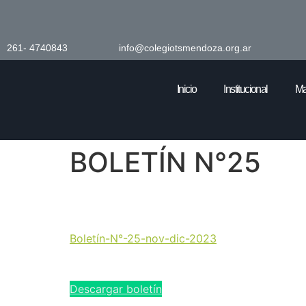
261- 4740843
info@colegiotsmendoza.org.ar
Inicio
Institucional
Ma
BOLETÍN N°25
Boletín-N°-25-nov-dic-2023
Descargar boletín