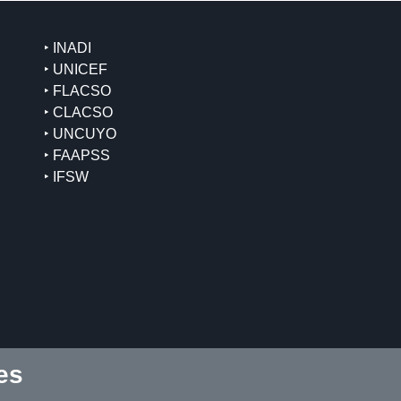
‣ INADI
‣ UNICEF
‣ FLACSO
‣ CLACSO
‣ UNCUYO
‣ FAAPSS
‣ IFSW
es