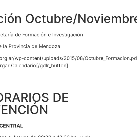
ción Octubre/Noviembr
etaría de Formación e Investigación
de la Provincia de Mendoza
.org.ar/wp-content/uploads/2015/08/Octubre_Formacion.pdf
gar Calendario[/gdlr_button]
ORARIOS DE
‣ INADI
TENCIÓN
‣ UNICEF
‣ FLACSO
‣ CLACSO
 CENTRAL
‣ UNCUYO