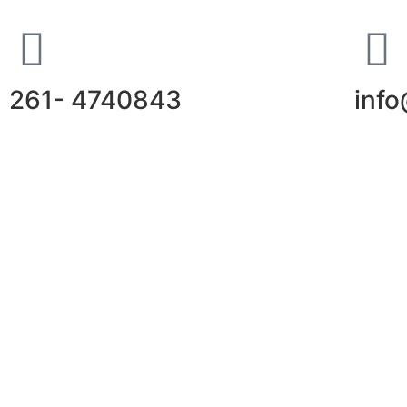
261- 4740843
inf