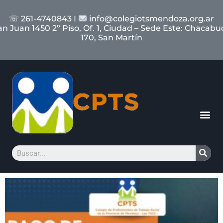
☏ 261-4740843 I
info@colegiotsmendoza.org.ar
an Juan 1450 2º Piso, Of. 1, Ciudad – Sede Este: Chacabu
170, San Martín