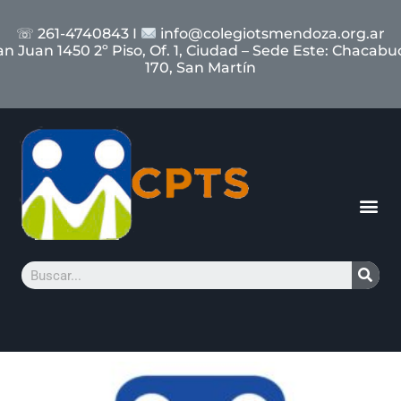
☏ 261-4740843 I
info@colegiotsmendoza.org.ar
an Juan 1450 2º Piso, Of. 1, Ciudad – Sede Este: Chacabu
170, San Martín