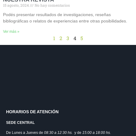
15 agosto, 2024
No hay comentarios
Podés presentar resultados de investigaciones, reseñas
bibliográficas o relatos de experiencias entre otras posibilidades.
Ver más »
1
2
3
4
5
HORARIOS DE ATENCIÓN
SEDE CENTRAL
De Lunes a Jueves de
08:30 a 12:3
0 hs.
y de
15:00 a 18:00 hs.