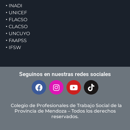
‣ INADI
‣ UNICEF
‣ FLACSO
‣ CLACSO
‣ UNCUYO
‣ FAAPSS
‣ IFSW
Seguinos en nuestras redes sociales
Colegio de Profesionales de Trabajo Social de la
Provincia de Mendoza – Todos los derechos
reservados.