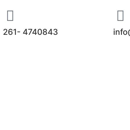
261- 4740843
inf