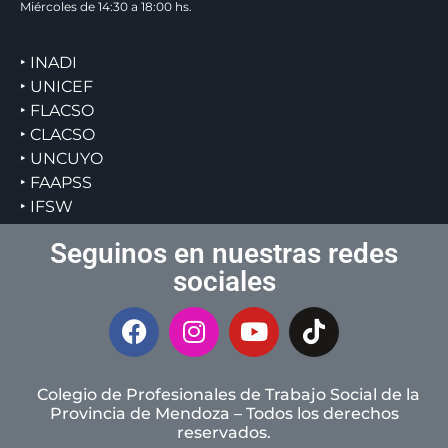
Miércoles de 14:30 a 18:00 hs.
‣ INADI
‣ UNICEF
‣ FLACSO
‣ CLACSO
‣ UNCUYO
‣ FAAPSS
‣ IFSW
Seguinos en nuestras redes
sociales
Colegio de Profesionales de Trabajo Social de la
Provincia de Mendoza – Todos los derechos
reservados.