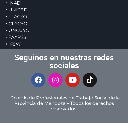
‣ INADI
‣ UNICEF
‣ FLACSO
‣ CLACSO
‣ UNCUYO
‣ FAAPSS
‣ IFSW
Seguinos en nuestras redes
sociales
Colegio de Profesionales de Trabajo Social de la
Provincia de Mendoza – Todos los derechos
reservados.