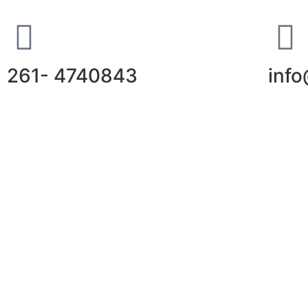
261- 4740843
inf