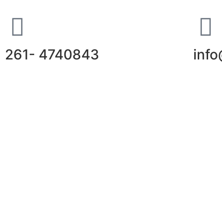
261- 4740843
inf