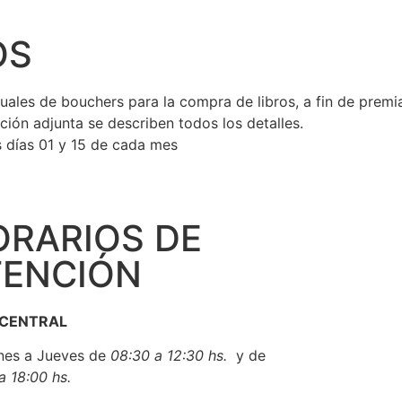
OS
uales de bouchers para la compra de libros, a fin de premi
ción adjunta se describen todos los detalles.
 días 01 y 15 de cada mes
ORARIOS DE
‣ INADI
TENCIÓN
‣ UNICEF
‣ FLACSO
‣ CLACSO
 CENTRAL
‣ UNCUYO
nes a Jueves de
08:30 a 12:3
0 hs.
y de
‣ FAAPSS
a 18:00 hs.
‣ IFSW