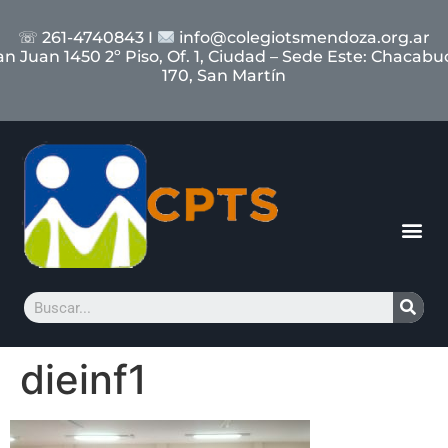
☏ 261-4740843 I
info@colegiotsmendoza.org.ar
an Juan 1450 2º Piso, Of. 1, Ciudad – Sede Este: Chacabu
170, San Martín
dieinf1