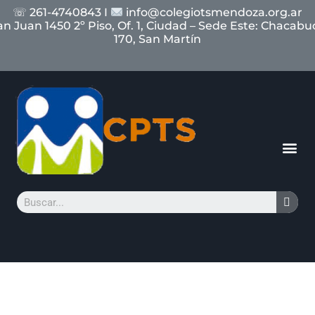
☏ 261-4740843 I
info@colegiotsmendoza.org.ar
an Juan 1450 2º Piso, Of. 1, Ciudad – Sede Este: Chacabu
170, San Martín