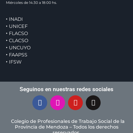
Miércoles de 14:30 a 18:00 hs.
‣ INADI
‣ UNICEF
‣ FLACSO
‣ CLACSO
‣ UNCUYO
‣ FAAPSS
‣ IFSW
Seguinos en nuestras redes sociales
Colegio de Profesionales de Trabajo Social de la
Provincia de Mendoza – Todos los derechos
reservados.